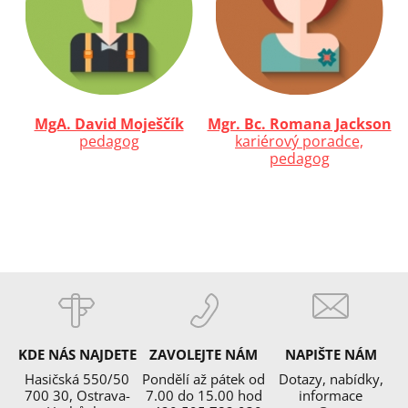
MgA. David Moješčík
Mgr. Bc. Romana Jackson
pedagog
kariérový poradce,
pedagog
KDE NÁS NAJDETE
ZAVOLEJTE NÁM
NAPIŠTE NÁM
Hasičská 550/50
Pondělí až pátek od
Dotazy, nabídky,
700 30, Ostrava-
7.00 do 15.00 hod
informace