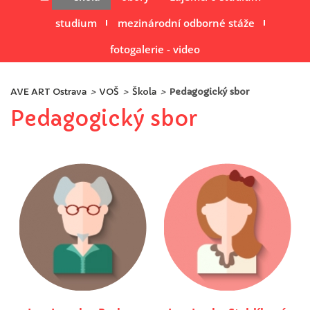
studium
mezinárodní odborné stáže
fotogalerie - video
AVE ART Ostrava
>
VOŠ
>
Škola
>
Pedagogický sbor
Pedagogický sbor