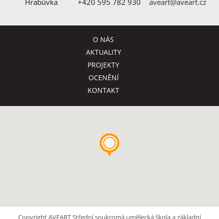
Hrabůvka
+420 595 782 930
aveart@aveart.cz
O NÁS
AKTUALITY
PROJEKTY
OCENĚNÍ
KONTAKT
Copyright AVEART Střední soukromá umělecká škola a základní