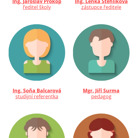
Ing. Jaroslav Prokop
Ing. Lenka Stehlíková
ředitel školy
zástupce ředitele
Ing. Soňa Balcarová
Mgr. Jiří Surma
studijní referentka
pedagog