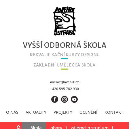
VYŠŠÍ ODBORNÁ ŠKOLA
REKVALIFIKAČNÍ KURZY DESIGNU
ZÁKLADNÍ UMĚLECKÁ ŠKOLA
aveart@aveart.cz
+420 595 782 930
O NÁS
AKTUALITY
PROJEKTY
OCENĚNÍ
KONTAKT
škola
obory
zájemci o studium