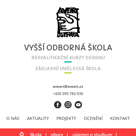
VYŠŠÍ ODBORNÁ ŠKOLA
REKVALIFIKAČNÍ KURZY DESIGNU
ZÁKLADNÍ UMĚLECKÁ ŠKOLA
aveart@aveart.cz
+420 595 782 930
O NÁS
AKTUALITY
PROJEKTY
OCENĚNÍ
KONTAKT
škola
obory
zájemci o studium