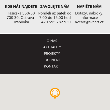
KDE NÁS NAJDETE
ZAVOLEJTE NÁM
NAPIŠTE NÁM
Hasičská 550/50
Pondělí až pátek od
Dotazy, nabídky,
700 30, Ostrava-
7.00 do 15.00 hod
informace
Hrabůvka
+420 595 782 930
aveart@aveart.cz
O NÁS
AKTUALITY
PROJEKTY
OCENĚNÍ
KONTAKT