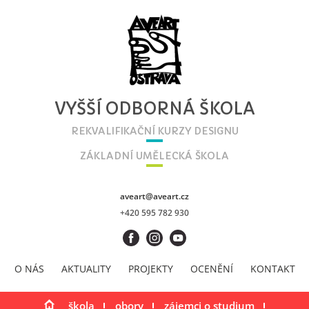
VYŠŠÍ ODBORNÁ ŠKOLA
REKVALIFIKAČNÍ KURZY DESIGNU
ZÁKLADNÍ UMĚLECKÁ ŠKOLA
aveart@aveart.cz
+420 595 782 930
O NÁS
AKTUALITY
PROJEKTY
OCENĚNÍ
KONTAKT
škola
obory
zájemci o studium