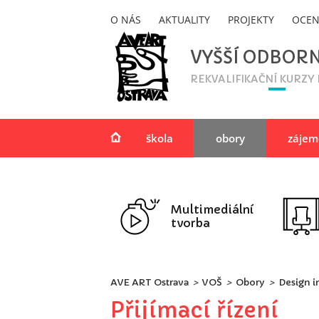
O NÁS
AKTUALITY
PROJEKTY
OCEN
VYŠŠÍ ODBOR
REKVALIFIKAČNÍ KURZY
škola
obory
zájem
Multimediální
tvorba
AVE ART Ostrava
>
VOŠ
>
Obory
>
Design i
Přijímací řízení