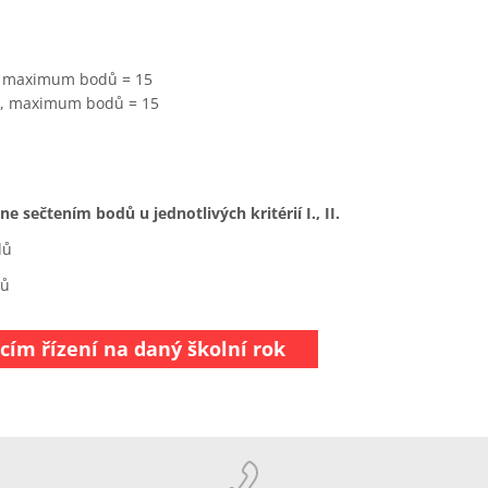
, maximum bodů = 15
í), maximum bodů = 15
 sečtením bodů u jednotlivých kritérií I., II.
dů
dů
cím řízení na daný školní rok