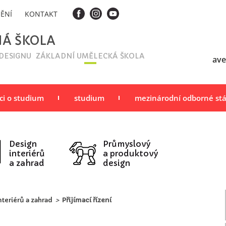
ĚNÍ
KONTAKT
NÁ ŠKOLA
 DESIGNU
ZÁKLADNÍ UMĚLECKÁ ŠKOLA
ave
ci o studium
studium
mezinárodní odborné st
Design
Průmyslový
interiérů
a produktový
a zahrad
design
nteriérů a zahrad
>
Přijímací řízení