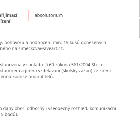
přijímací
absolutorium
řízení
ušky, pohovoru a hodnocení min. 15 kusů donesených
laného na simeckova@aveart.cz.
í stanovena v souladu § 60 zákona 561/2004 Sb. o
dborném a jiném vzdělávání (školský zákon) ve znění
lenná komise hodnotitelů.
o daný obor, odborný i všeobecný rozhled, komunikační
15 bodů).