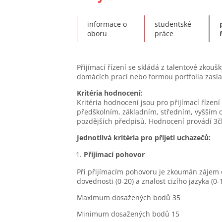
informace o
studentské
oboru
práce
Přijímací řízení se skládá z talentové zko
domácích prací nebo formou portfolia zas
Kritéria hodnocení:
Kritéria hodnocení jsou pro přijímací řízen
předškolním, základním, středním, vyšším o
pozdějších předpisů. Hodnocení provádí 3č
Jednotlivá kritéria pro přijetí uchazečů:
Přijímací pohovor
Při přijímacím pohovoru je zkoumán zájem 
dovednosti (0-20) a znalost cizího jazyka (0-
Maximum dosažených bodů 35
Minimum dosažených bodů 15