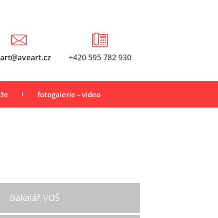
art@aveart.cz
+420 595 782 930
áže
fotogalerie - video
Bakalář VOŠ